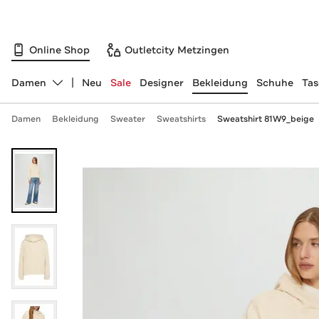
Online Shop
Outletcity Metzingen
Damen
Neu
Sale
Designer
Bekleidung
Schuhe
Ta
Abteilung ändern, ausgewählt:
Damen
Bekleidung
Sweater
Sweatshirts
Sweatshirt 81W9_beige