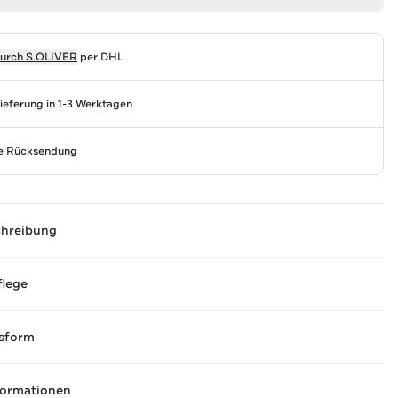
durch
S.OLIVER
per DHL
Lieferung in 1-3 Werktagen
se Rücksendung
chreibung
flege
sform
formationen