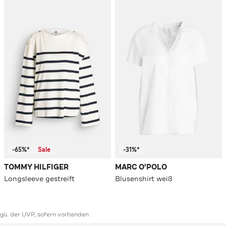
-65%*
Sale
-31%*
TOMMY HILFIGER
MARC O'POLO
Longsleeve gestreift
Blusenshirt weiß
ggü. der UVP, sofern vorhanden