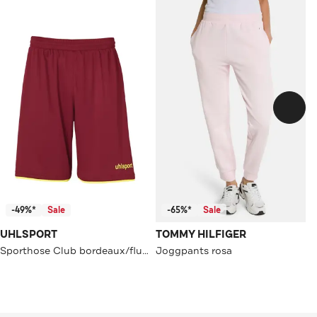
-49%*
Sale
-65%*
Sale
UHLSPORT
TOMMY HILFIGER
Sporthose Club bordeaux/fluo gelb Straight
Joggpants rosa