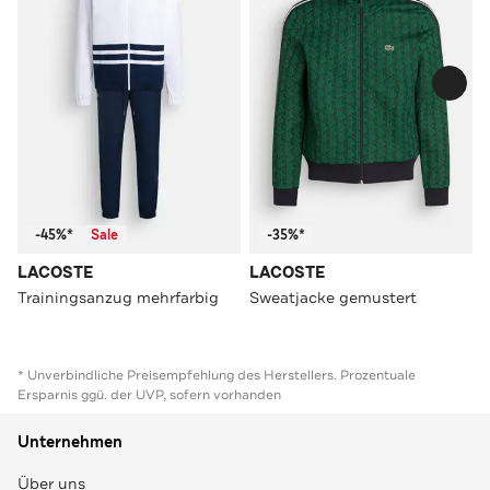
-45%*
Sale
-35%*
LACOSTE
LACOSTE
Trainingsanzug mehrfarbig
Sweatjacke gemustert
* Unverbindliche Preisempfehlung des Herstellers. Prozentuale
Ersparnis ggü. der UVP, sofern vorhanden
Unternehmen
Über uns