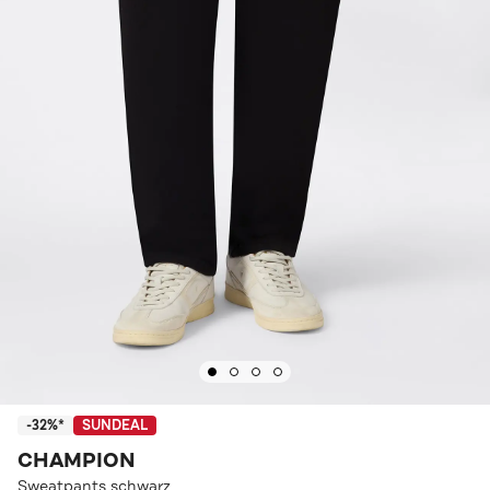
-32%*
SUNDEAL
CHAMPION
Sweatpants schwarz