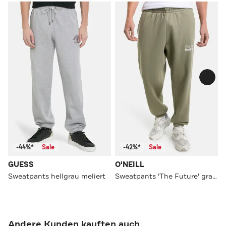
-44%*
Sale
-42%*
Sale
GUESS
O'NEILL
Sweatpants hellgrau meliert
Sweatpants 'The Future' graugrün
Andere Kunden kauften auch