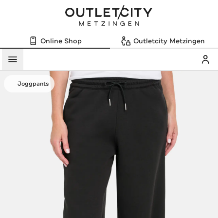
Online Shop
Outletcity Metzingen
Mein
Menü
Joggpants