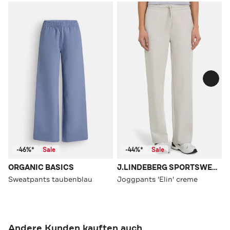
-46%*
Sale
-44%*
Sale
ORGANIC BASICS
J.LINDEBERG SPORTSWEAR
Sweatpants taubenblau
Joggpants 'Elin' creme
Andere Kunden kauften auch