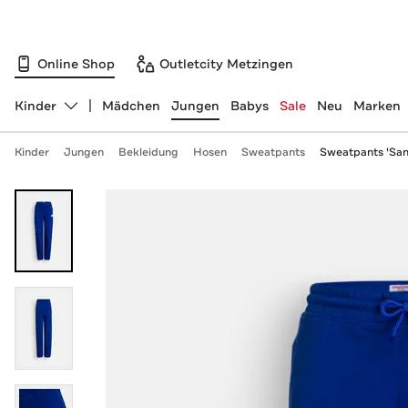
Online Shop
Outletcity Metzingen
Kinder
Mädchen
Jungen
Babys
Sale
Neu
Marken
Abteilung ändern, ausgewählt:
Kinder
Jungen
Bekleidung
Hosen
Sweatpants
Sweatpants 'San