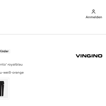
Anmelden
Kinder
nto' royalblau
au-weiß-orange