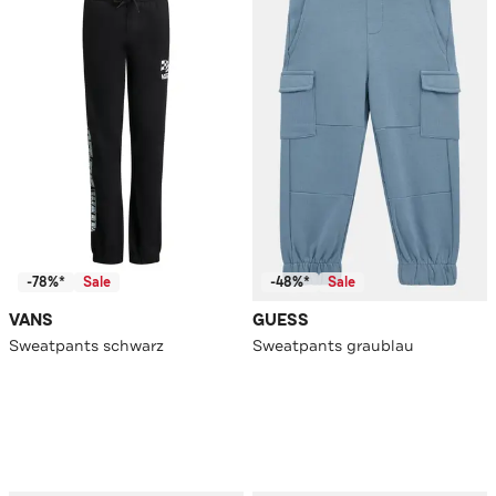
-78%*
Sale
-48%*
Sale
VANS
GUESS
Sweatpants schwarz
Sweatpants graublau