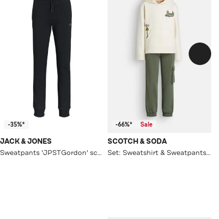
-35%*
-66%*
Sale
JACK & JONES
SCOTCH & SODA
Sweatpants 'JPSTGordon' schwarz
Set: Sweatshirt & Sweatpants mehrfarbig