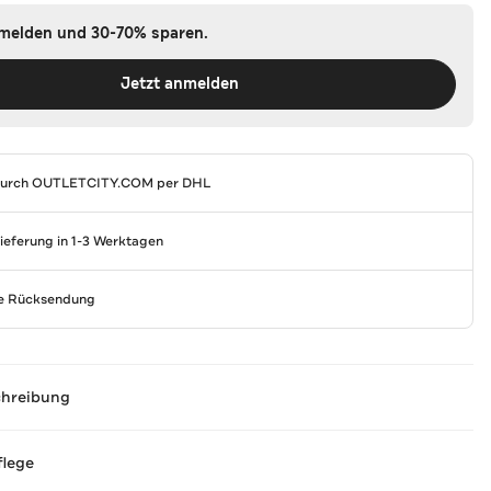
nmelden und 30-70% sparen.
Jetzt anmelden
durch
OUTLETCITY.COM
per DHL
Lieferung in 1-3 Werktagen
se Rücksendung
chreibung
flege