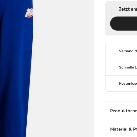
Jetzt a
Versand 
Schnelle 
Kostenlo
Produktbes
Material & P