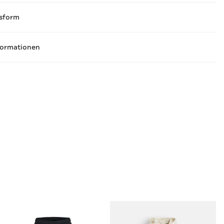
sform
formationen