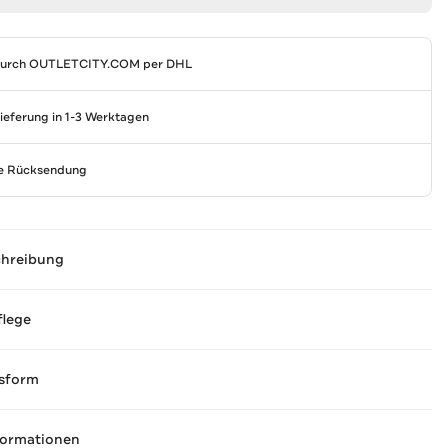
durch
OUTLETCITY.COM
per DHL
Lieferung in 1-3 Werktagen
se Rücksendung
chreibung
flege
sform
formationen