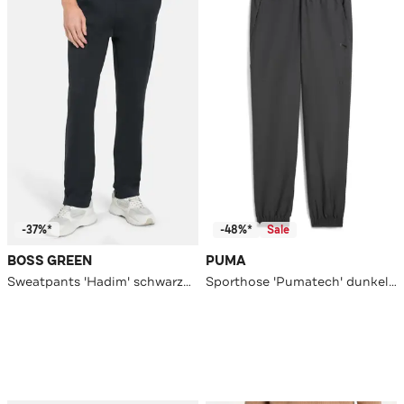
-37%*
-48%*
Sale
BOSS GREEN
PUMA
Sweatpants 'Hadim' schwarzblau
Sporthose 'Pumatech' dunkelgrau