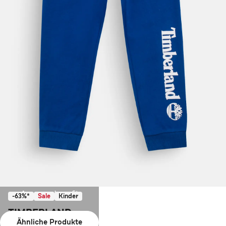
Ausverkauft
-63%*
Sale
Kinder
TIMBERLAND
Ähnliche Produkte
Sweatpants königsblau