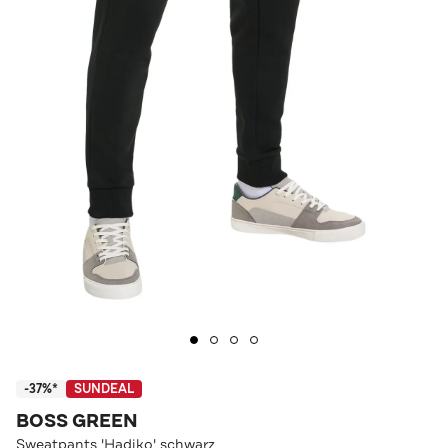
-37%*
SUNDEAL
BOSS GREEN
Sweatpants 'Hadiko' schwarz