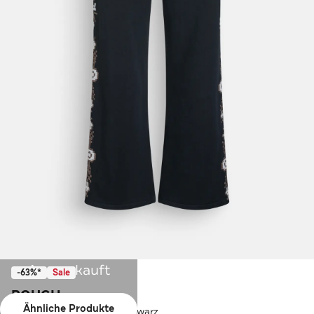
Ausverkauft
-63%*
Sale
ROUGH.
Ähnliche Produkte
Sweatpants 'Crochet ' schwarz