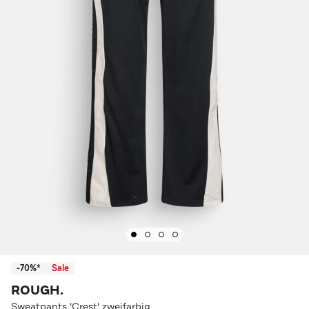
-70%*
Sale
ROUGH.
Sweatpants 'Crest' zweifarbig