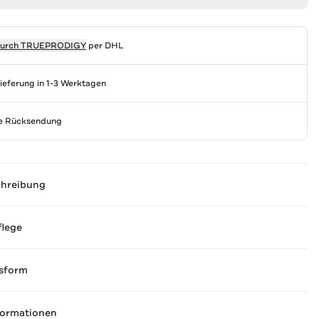
durch
TRUEPRODIGY
per DHL
Lieferung in 1-3 Werktagen
se Rücksendung
chreibung
flege
sform
formationen