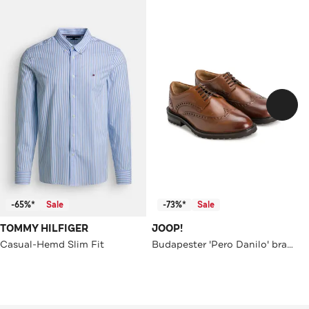
-65%*
Sale
-73%*
Sale
TOMMY HILFIGER
JOOP!
Casual-Hemd Slim Fit
Budapester 'Pero Danilo' braun