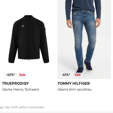
-40%*
Sale
-65%*
Sale
TRUEPRODIGY
TOMMY HILFIGER
Jacke Henry Schwarz
Jeans slim azurblau
ggü. der UVP, sofern vorhanden