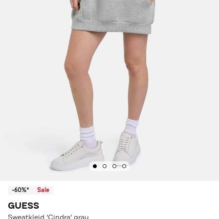
-60%*
Sale
GUESS
Sweatkleid 'Cindra' grau