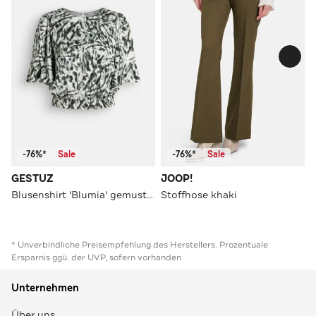
-76%*
Sale
-76%*
Sale
GESTUZ
JOOP!
Blusenshirt 'Blumia' gemustert
Stoffhose khaki
* Unverbindliche Preisempfehlung des Herstellers. Prozentuale
Ersparnis ggü. der UVP, sofern vorhanden
Unternehmen
Über uns