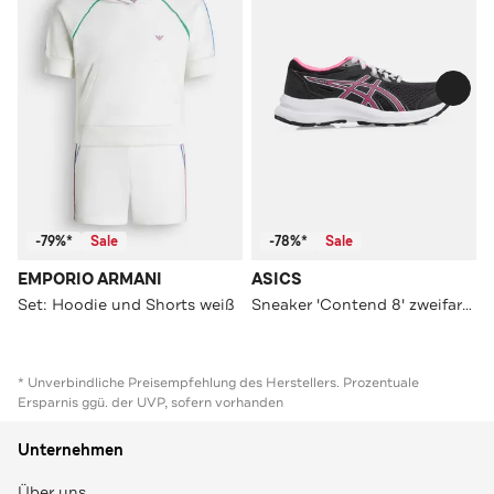
-79%*
Sale
-78%*
Sale
EMPORIO ARMANI
ASICS
Set: Hoodie und Shorts weiß
Sneaker 'Contend 8' zweifarbig
* Unverbindliche Preisempfehlung des Herstellers. Prozentuale
Ersparnis ggü. der UVP, sofern vorhanden
Unternehmen
Über uns