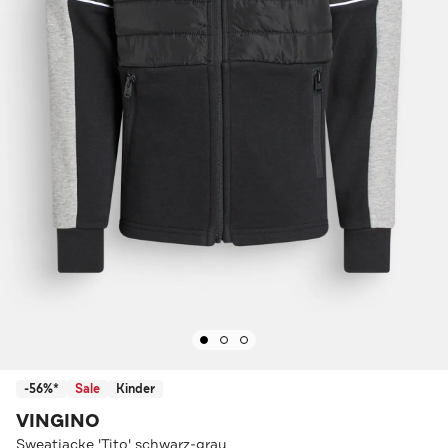
-56%*
Sale
Kinder
VINGINO
Sweatjacke 'Tito' schwarz-grau