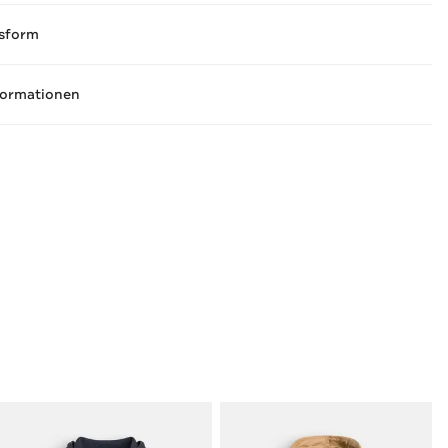
sform
formationen