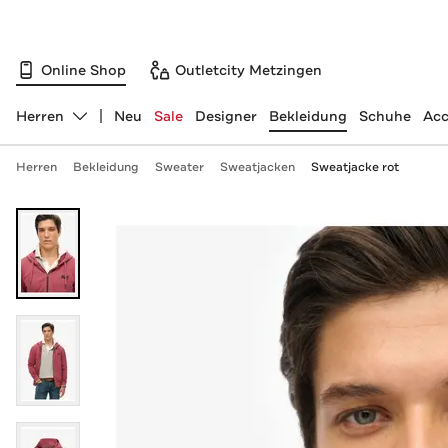
Online Shop
Outletcity Metzingen
Herren
Neu
Sale
Designer
Bekleidung
Schuhe
Acc
Abteilung ändern, ausgewählt:
Herren
Bekleidung
Sweater
Sweatjacken
Sweatjacke rot