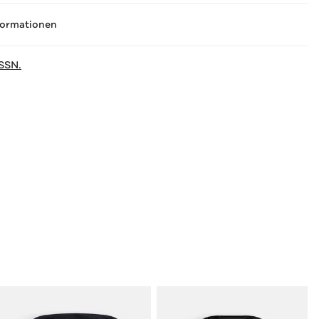
formationen
SSN.