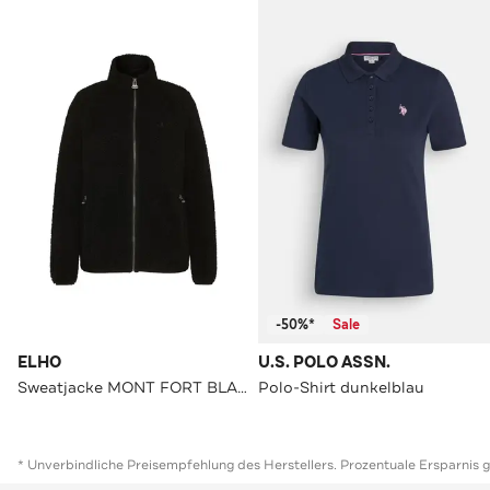
-50%*
Sale
ELHO
U.S. POLO ASSN.
Sweatjacke MONT FORT BLACK
Polo-Shirt dunkelblau
* Unverbindliche Preisempfehlung des Herstellers. Prozentuale Ersparnis 