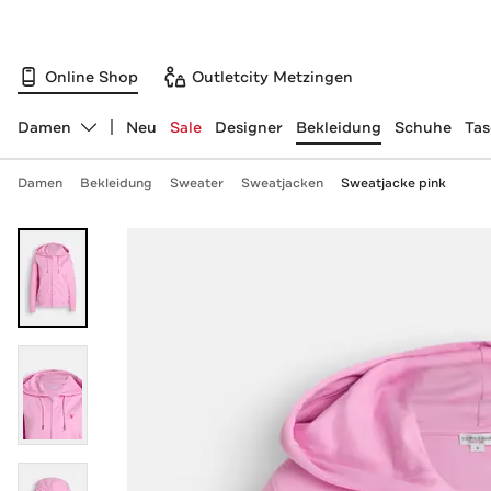
Online Shop
Outletcity Metzingen
Damen
Neu
Sale
Designer
Bekleidung
Schuhe
Ta
Abteilung ändern, ausgewählt:
Damen
Bekleidung
Sweater
Sweatjacken
Sweatjacke pink