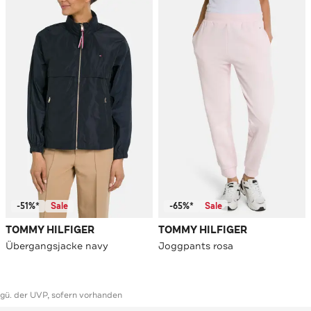
-51%*
Sale
-65%*
Sale
TOMMY HILFIGER
TOMMY HILFIGER
Übergangsjacke navy
Joggpants rosa
ggü. der UVP, sofern vorhanden