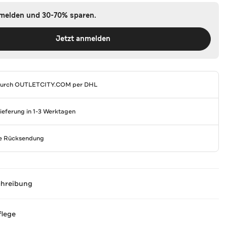
nmelden und 30-70% sparen.
Jetzt anmelden
durch
OUTLETCITY.COM
per DHL
Lieferung in 1-3 Werktagen
se Rücksendung
chreibung
flege