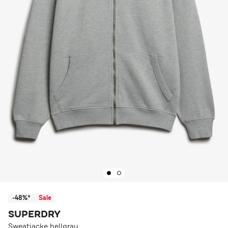
-48%*
Sale
SUPERDRY
Sweatjacke hellgrau