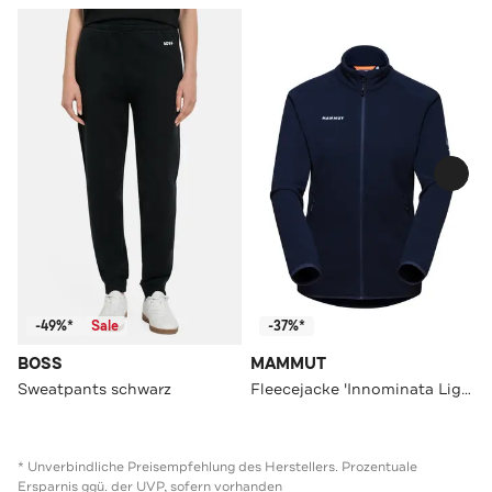
-49%*
Sale
-37%*
BOSS
MAMMUT
Sweatpants schwarz
Fleecejacke 'Innominata Light' nachtblau
* Unverbindliche Preisempfehlung des Herstellers. Prozentuale
Ersparnis ggü. der UVP, sofern vorhanden