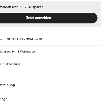
nmelden und 30-70% sparen.
Jetzt anmelden
durch
OUTLETCITY.COM
per DHL
Lieferung in 1-3 Werktagen
se Rücksendung
chreibung
flege