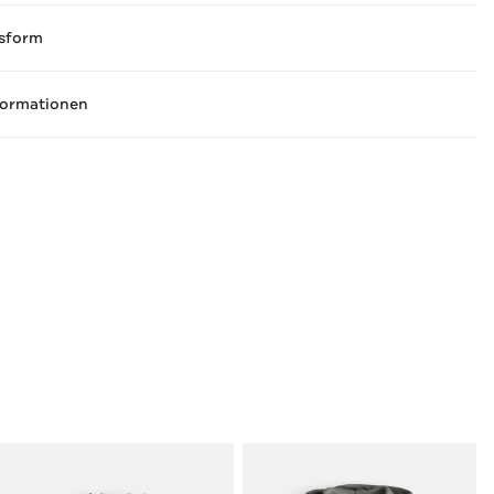
sform
formationen