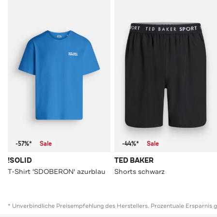
-57%*
Sale
-44%*
Sale
!SOLID
TED BAKER
T-Shirt 'SDOBERON' azurblau
Shorts schwarz
* Unverbindliche Preisempfehlung des Herstellers. Prozentuale Ersparnis 