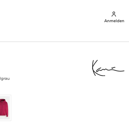
Anmelden
lgrau
u