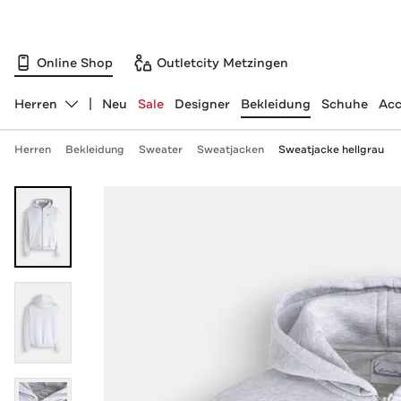
Online Shop
Outletcity Metzingen
Herren
Neu
Sale
Designer
Bekleidung
Schuhe
Acc
Abteilung ändern, ausgewählt:
Herren
Bekleidung
Sweater
Sweatjacken
Sweatjacke hellgrau