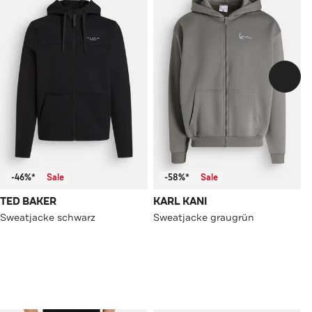
-46%*
Sale
-58%*
Sale
TED BAKER
KARL KANI
Sweatjacke schwarz
Sweatjacke graugrün