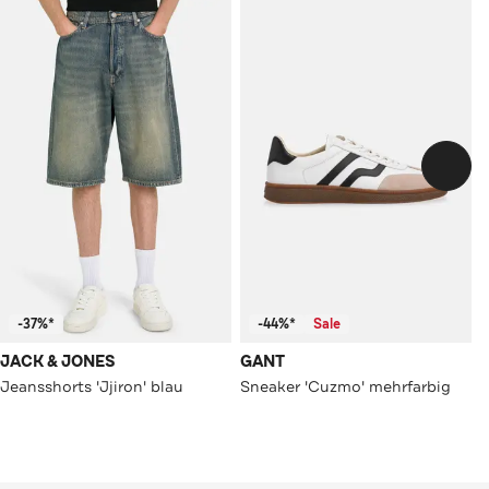
-37%*
-44%*
Sale
JACK & JONES
GANT
Jeansshorts 'Jjiron' blau
Sneaker 'Cuzmo' mehrfarbig