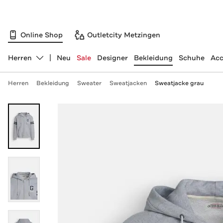
Online Shop
Outletcity Metzingen
Herren
Neu
Sale
Designer
Bekleidung
Schuhe
Acc
Abteilung ändern, ausgewählt:
Herren
Bekleidung
Sweater
Sweatjacken
Sweatjacke grau