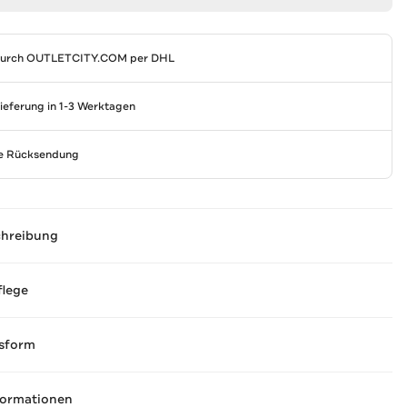
durch
OUTLETCITY.COM
per DHL
Lieferung in 1-3 Werktagen
se Rücksendung
chreibung
flege
sform
formationen