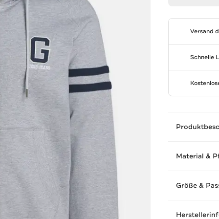
Versand 
Schnelle 
Kostenlo
Produktbes
Material & P
Größe & Pas
Herstellerin