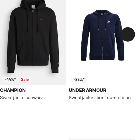
-44%*
Sale
-35%*
CHAMPION
UNDER ARMOUR
Sweatjacke schwarz
Sweatjacke 'Icon' dunkelblau