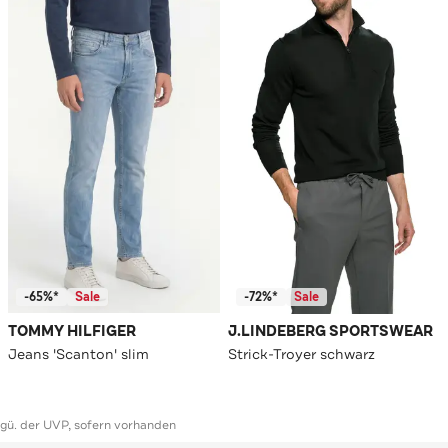
-65%*
Sale
-72%*
Sale
TOMMY HILFIGER
J.LINDEBERG SPORTSWEAR
Jeans 'Scanton' slim
Strick-Troyer schwarz
ggü. der UVP, sofern vorhanden