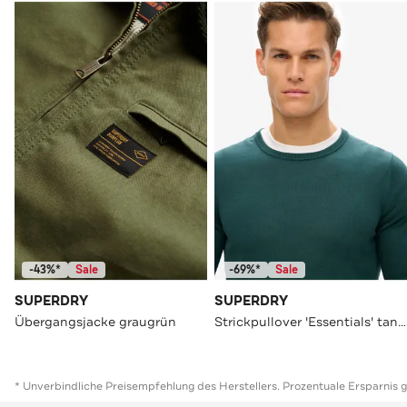
-43%*
Sale
-69%*
Sale
SUPERDRY
SUPERDRY
Übergangsjacke graugrün
Strickpullover 'Essentials' tannengrün
* Unverbindliche Preisempfehlung des Herstellers. Prozentuale Ersparnis 