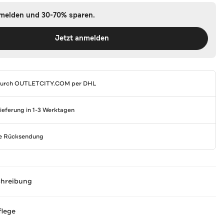
nmelden und 30-70% sparen.
Jetzt anmelden
durch
OUTLETCITY.COM
per DHL
Lieferung in 1-3 Werktagen
se Rücksendung
chreibung
flege