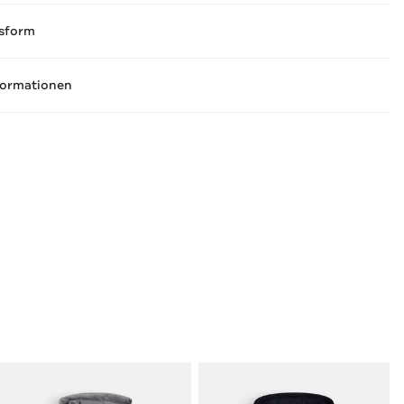
sform
formationen