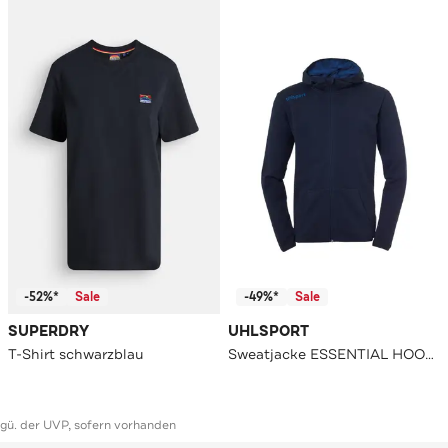
-52%*
Sale
-49%*
Sale
SUPERDRY
UHLSPORT
T-Shirt schwarzblau
Sweatjacke ESSENTIAL HOOD marine
ggü. der UVP, sofern vorhanden