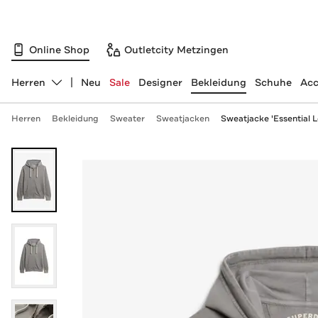
Online Shop
Outletcity Metzingen
Herren
Neu
Sale
Designer
Bekleidung
Schuhe
Acc
Abteilung ändern, ausgewählt:
Herren
Bekleidung
Sweater
Sweatjacken
Sweatjacke 'Essential 