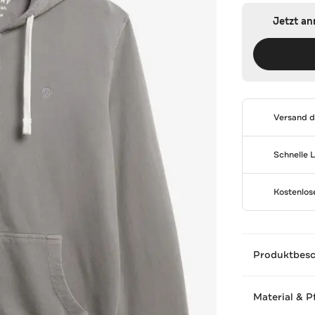
Jetzt a
Versand 
Schnelle 
Kostenlo
Produktbes
Material & P