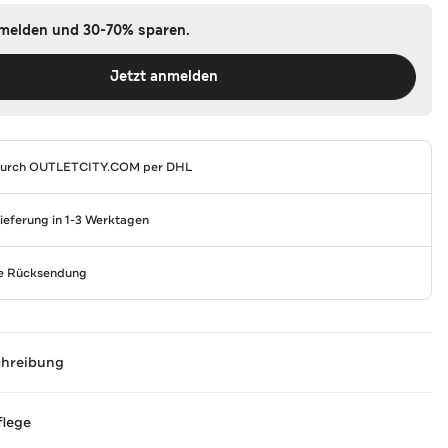
nmelden und 30-70% sparen.
Jetzt anmelden
durch
OUTLETCITY.COM
per DHL
Lieferung in 1-3 Werktagen
se Rücksendung
chreibung
flege