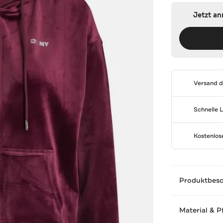
Jetzt a
Versand 
Schnelle 
Kostenlo
Produktbes
Material & P