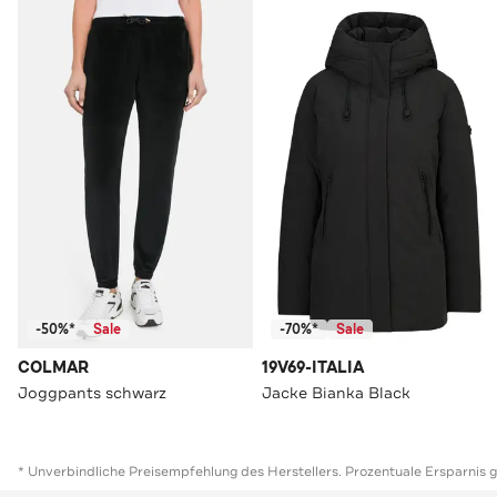
-50%*
Sale
-70%*
Sale
COLMAR
19V69-ITALIA
Joggpants schwarz
Jacke Bianka Black
* Unverbindliche Preisempfehlung des Herstellers. Prozentuale Ersparnis 