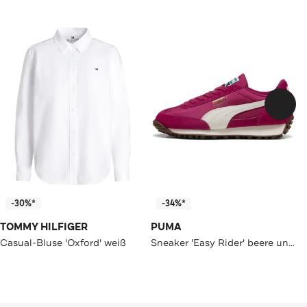
-30%*
-34%*
TOMMY HILFIGER
PUMA
Casual-Bluse 'Oxford' weiß
Sneaker 'Easy Rider' beere unisex