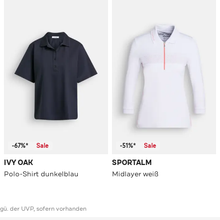
-67%*
Sale
-51%*
Sale
IVY OAK
SPORTALM
Polo-Shirt dunkelblau
Midlayer weiß
ggü. der UVP, sofern vorhanden