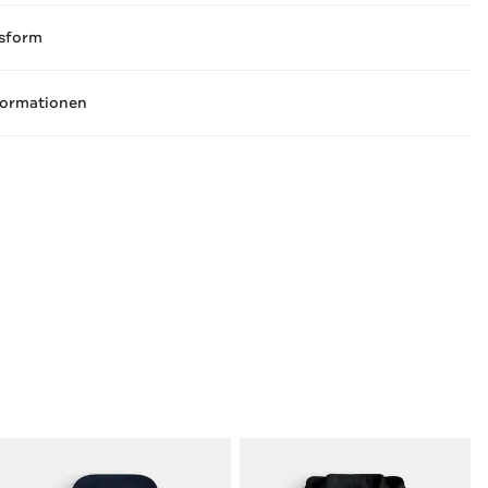
sform
formationen