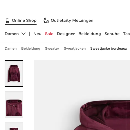
Online Shop
Outletcity Metzingen
Damen
Neu
Sale
Designer
Bekleidung
Schuhe
Ta
Abteilung ändern, ausgewählt:
Damen
Bekleidung
Sweater
Sweatjacken
Sweatjacke bordeaux