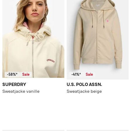
-58%*
Sale
-41%*
Sale
SUPERDRY
U.S. POLO ASSN.
Sweatjacke vanille
Sweatjacke beige