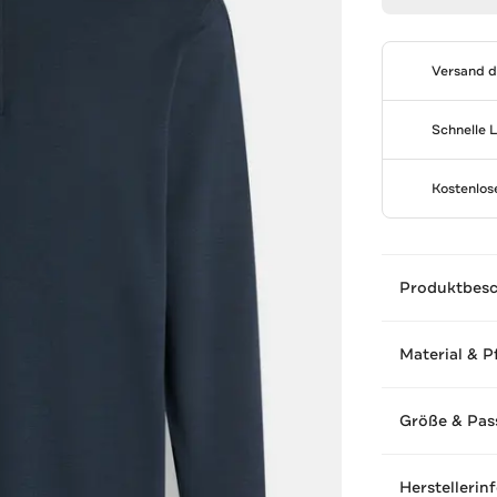
Versand 
Schnelle 
Kostenlo
Produktbes
Material & P
Größe & Pas
Herstellerin