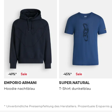
-49%*
Sale
-45%*
Sale
EMPORIO ARMANI
SUPER.NATURAL
Hoodie nachtblau
T-Shirt dunkelblau
* Unverbindliche Preisempfehlung des Herstellers. Prozentuale Ersparnis 