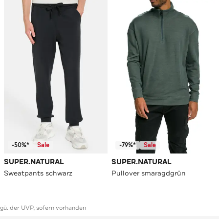
-50%*
Sale
-79%*
Sale
SUPER.NATURAL
SUPER.NATURAL
Sweatpants schwarz
Pullover smaragdgrün
ggü. der UVP, sofern vorhanden