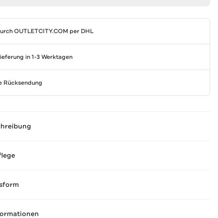
durch
OUTLETCITY.COM
per DHL
Lieferung in 1-3 Werktagen
se Rücksendung
chreibung
flege
sform
formationen