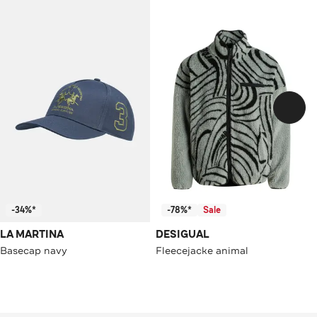
-34%*
-78%*
Sale
LA MARTINA
DESIGUAL
Basecap navy
Fleecejacke animal