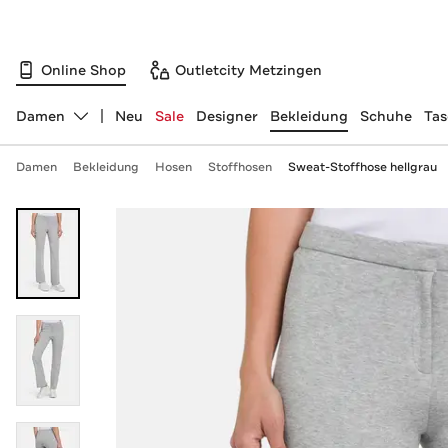
Online Shop
Outletcity Metzingen
Damen
Neu
Sale
Designer
Bekleidung
Schuhe
Ta
Abteilung ändern, ausgewählt:
Damen
Bekleidung
Hosen
Stoffhosen
Sweat-Stoffhose hellgrau