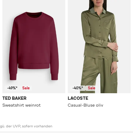
-49%*
Sale
-40%*
Sale
TED BAKER
LACOSTE
Sweatshirt weinrot
Casual-Bluse oliv
ggü. der UVP, sofern vorhanden