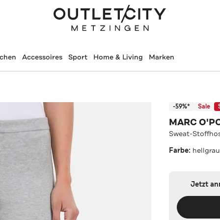
schen
Accessoires
Sport
Home & Living
Marken
-59%*
Sale
MARC O'P
Sweat-Stoffhos
Farbe:
hellgra
Jetzt a