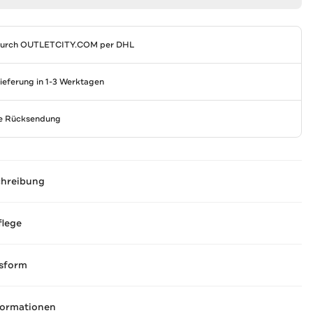
durch
OUTLETCITY.COM
per DHL
Lieferung in 1-3 Werktagen
se Rücksendung
chreibung
flege
sform
formationen