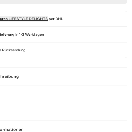
durch
LIFESTYLE DELIGHTS
per DHL
Lieferung in 1-3 Werktagen
se Rücksendung
chreibung
formationen