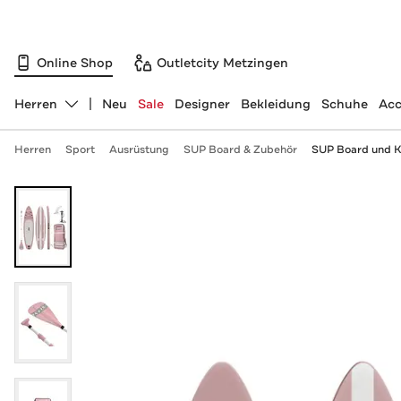
Online Shop
Outletcity Metzingen
Herren
Neu
Sale
Designer
Bekleidung
Schuhe
Acc
Abteilung ändern, ausgewählt:
Herren
Sport
Ausrüstung
SUP Board & Zubehör
SUP Board und K