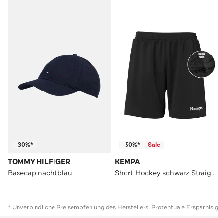
-30%*
-50%*
Sale
TOMMY HILFIGER
KEMPA
Basecap nachtblau
Short Hockey schwarz Straight
* Unverbindliche Preisempfehlung des Herstellers. Prozentuale Ersparnis 