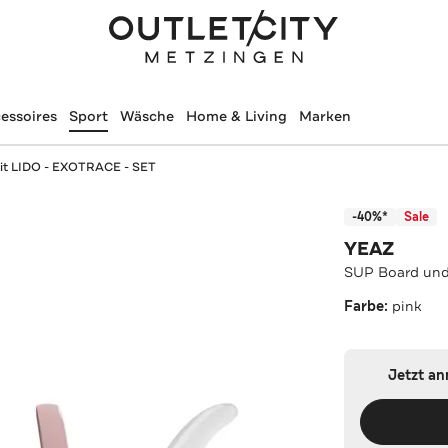
essoires
Sport
Wäsche
Home & Living
Marken
it LIDO - EXOTRACE - SET
-40%*
Sale
YEAZ
SUP Board und
Farbe:
pink
Jetzt a