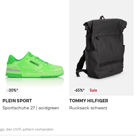
-30%*
-65%*
Sale
PLEIN SPORT
TOMMY HILFIGER
Sportschuhe 27 | acidgreen
Rucksack schwarz
ggü. der UVP, sofern vorhanden