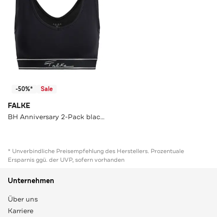
-50%*
Sale
FALKE
BH Anniversary 2-Pack black (3000)
* Unverbindliche Preisempfehlung des Herstellers. Prozentuale
Ersparnis ggü. der UVP, sofern vorhanden
Unternehmen
Über uns
Karriere