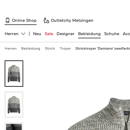
Online Shop
Outletcity Metzingen
Herren
Neu
Sale
Designer
Bekleidung
Schuhe
Acc
Abteilung ändern, ausgewählt:
Herren
Bekleidung
Strick
Troyer
Stricktroyer 'Damiano' zweifarb