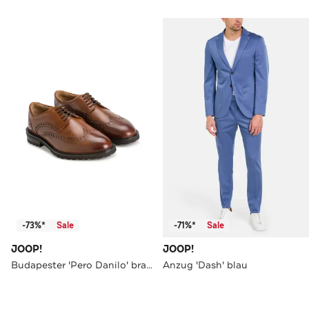
-73%*
Sale
-71%*
Sale
JOOP!
JOOP!
Budapester 'Pero Danilo' braun
Anzug 'Dash' blau