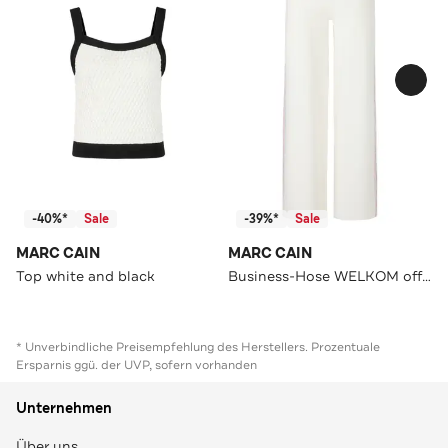
-40%*
Sale
-39%*
Sale
MARC CAIN
MARC CAIN
Top white and black
Business-Hose WELKOM off-white Loose Fit
* Unverbindliche Preisempfehlung des Herstellers. Prozentuale
Ersparnis ggü. der UVP, sofern vorhanden
Unternehmen
Über uns