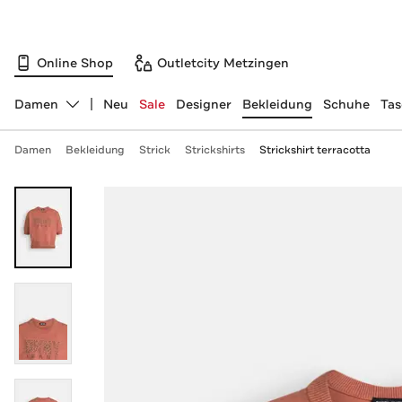
Online Shop
Outletcity Metzingen
Damen
Neu
Sale
Designer
Bekleidung
Schuhe
Ta
Abteilung ändern, ausgewählt:
Damen
Bekleidung
Strick
Strickshirts
Strickshirt terracotta