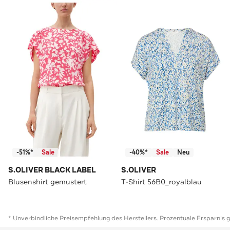
-51%*
Sale
-40%*
Sale
Neu
S.OLIVER BLACK LABEL
S.OLIVER
Blusenshirt gemustert
T-Shirt 56B0_royalblau
* Unverbindliche Preisempfehlung des Herstellers. Prozentuale Ersparnis 