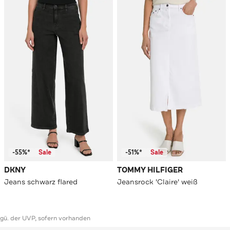
-55%*
Sale
-51%*
Sale
DKNY
TOMMY HILFIGER
Jeans schwarz flared
Jeansrock 'Claire' weiß
ggü. der UVP, sofern vorhanden