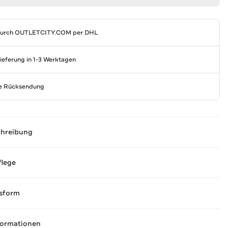
durch
OUTLETCITY.COM
per DHL
Lieferung in 1-3 Werktagen
se Rücksendung
chreibung
flege
sform
formationen