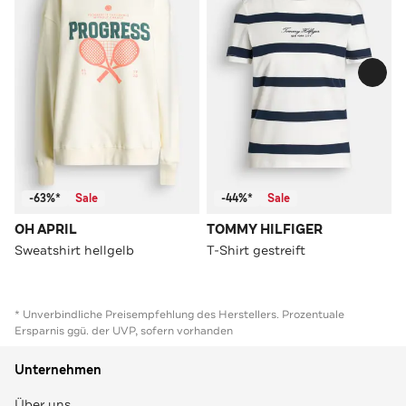
-63%*
Sale
-44%*
Sale
OH APRIL
TOMMY HILFIGER
Sweatshirt hellgelb
T-Shirt gestreift
* Unverbindliche Preisempfehlung des Herstellers. Prozentuale
Ersparnis ggü. der UVP, sofern vorhanden
Unternehmen
Über uns