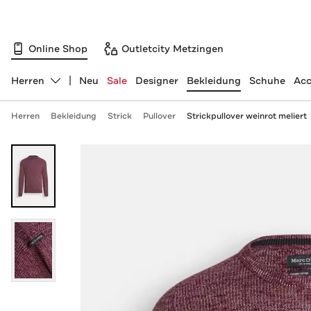
Online Shop
Outletcity Metzingen
Herren
Neu
Sale
Designer
Bekleidung
Schuhe
Acc
Abteilung ändern, ausgewählt:
Herren
Bekleidung
Strick
Pullover
Strickpullover weinrot meliert