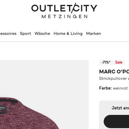
essoires
Sport
Wäsche
Home & Living
Marken
-71%*
Sale
MARC O'P
Strickpullover 
Farbe:
weinrot
Jetzt a