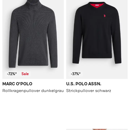
-72%*
Sale
-37%*
MARC O'POLO
U.S. POLO ASSN.
Rollkragenpullover dunkelgrau
Strickpullover schwarz