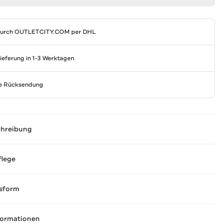
durch
OUTLETCITY.COM
per DHL
Lieferung in 1-3 Werktagen
se Rücksendung
chreibung
flege
sform
formationen