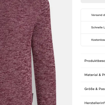
Versand 
Schnelle 
Kostenlo
Produktbes
Material & P
Größe & Pas
Herstellerin