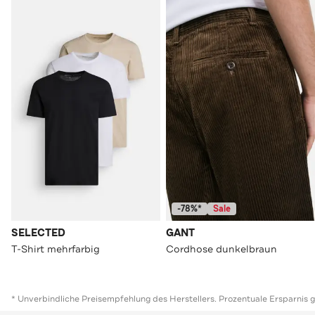
-78%*
Sale
SELECTED
GANT
T-Shirt mehrfarbig
Cordhose dunkelbraun
* Unverbindliche Preisempfehlung des Herstellers. Prozentuale Ersparnis 