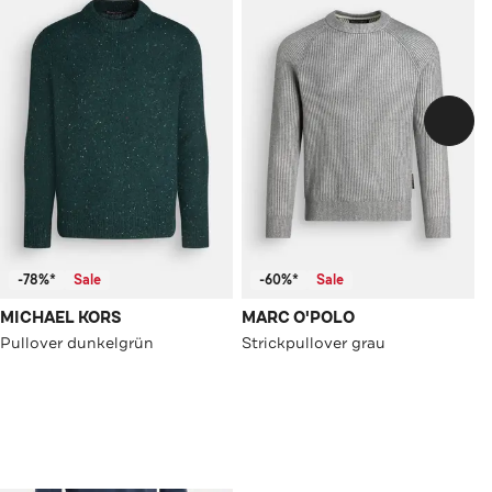
-78%*
Sale
-60%*
Sale
MICHAEL KORS
MARC O'POLO
Pullover dunkelgrün
Strickpullover grau