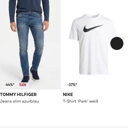
-44%*
Sale
-37%*
TOMMY HILFIGER
NIKE
Jeans slim azurblau
T-Shirt 'Park' weiß