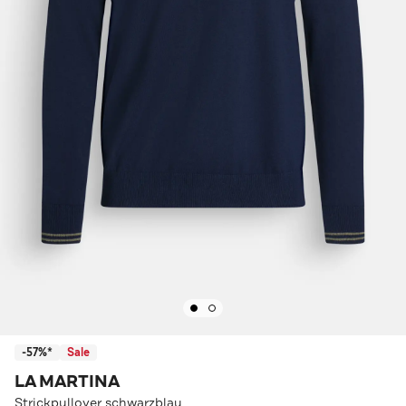
-57%*
Sale
LA MARTINA
Strickpullover schwarzblau