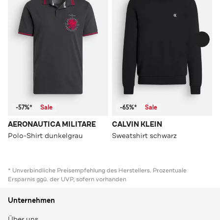
-57%*
Sale
-65%*
Sale
AERONAUTICA MILITARE
CALVIN KLEIN
Polo-Shirt dunkelgrau
Sweatshirt schwarz
* Unverbindliche Preisempfehlung des Herstellers. Prozentuale
Ersparnis ggü. der UVP, sofern vorhanden
Unternehmen
Über uns