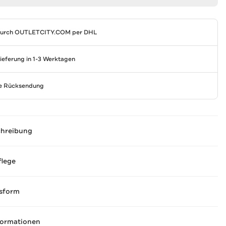
durch
OUTLETCITY.COM
per DHL
Lieferung in 1-3 Werktagen
se Rücksendung
chreibung
flege
sform
formationen