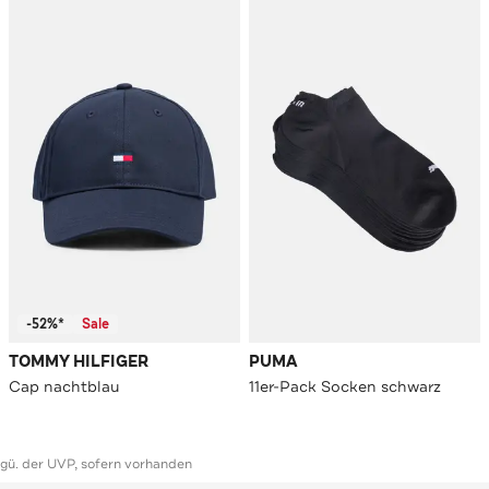
-52%*
Sale
TOMMY HILFIGER
PUMA
Cap nachtblau
11er-Pack Socken schwarz
ggü. der UVP, sofern vorhanden