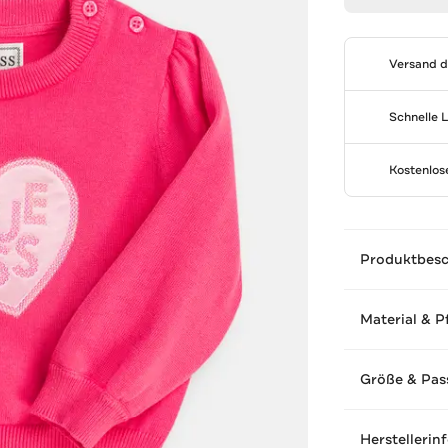
Versand 
Schnelle 
Kostenlo
Produktbes
Material & P
Größe & Pas
Herstellerin