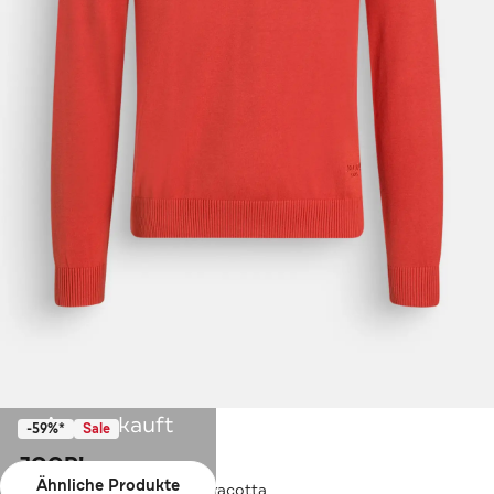
Ausverkauft
-59%*
Sale
JOOP!
Ähnliche Produkte
Strickpullover 'Pablos' terracotta