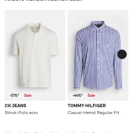
-51%*
Sale
-44%*
Sale
CK JEANS
TOMMY HILFIGER
Strick-Polo ecru
Casual-Hemd Regular Fit