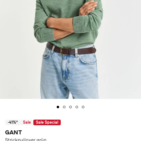
-41%*
Sale
Sale Special
GANT
Strickpullover grün