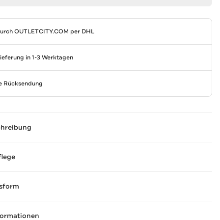
durch
OUTLETCITY.COM
per DHL
Lieferung in 1-3 Werktagen
se Rücksendung
chreibung
flege
sform
formationen