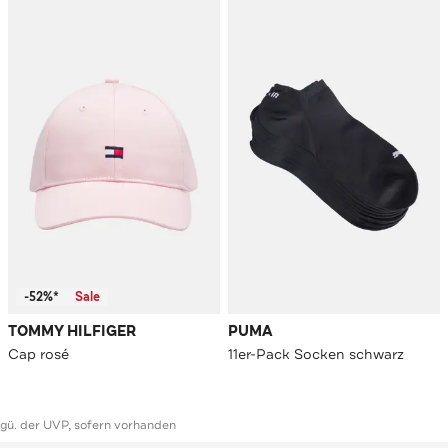
-52%*
Sale
TOMMY HILFIGER
PUMA
Cap rosé
11er-Pack Socken schwarz
ggü. der UVP, sofern vorhanden