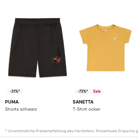
-31%*
-73%*
Sale
PUMA
SANETTA
Shorts schwarz
T-Shirt ocker
* Unverbindliche Preisempfehlung des Herstellers. Prozentuale Ersparnis 