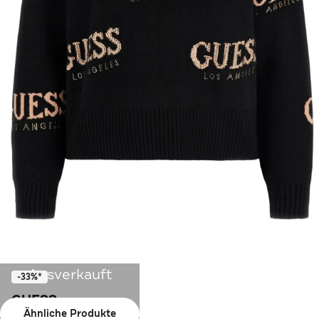
Ausverkauft
-33%*
GUESS
Ähnliche Produkte
Strickpullover gemustert