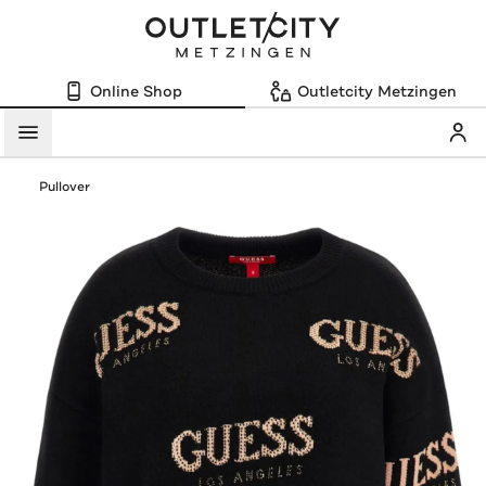
Online Shop
Outletcity Metzingen
Mein
Menü
Pullover