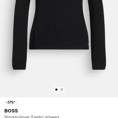
-37%*
BOSS
Strickpullover 'Fardin' schwarz