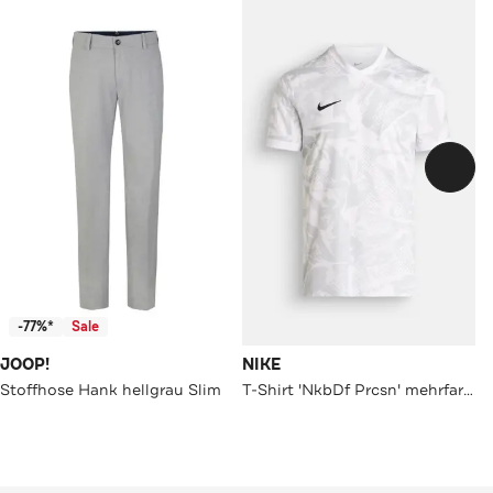
-77%*
Sale
JOOP!
NIKE
Stoffhose Hank hellgrau Slim
T-Shirt 'NkbDf Prcsn' mehrfarbig