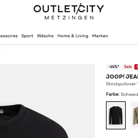
essoires
Sport
Wäsche
Home & Living
Marken
z
-44%*
Sale
JOOP! JE
Strickpullover 
Farbe:
Schwar