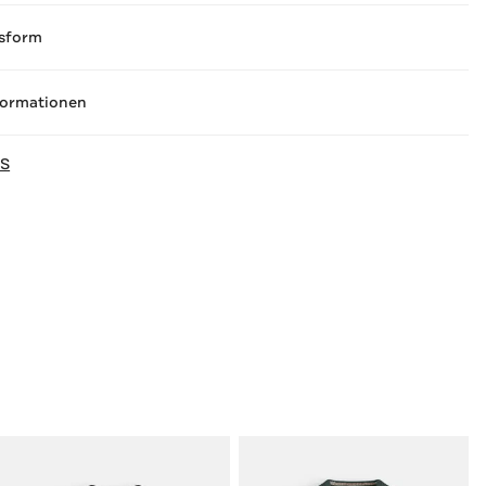
sform
formationen
NS