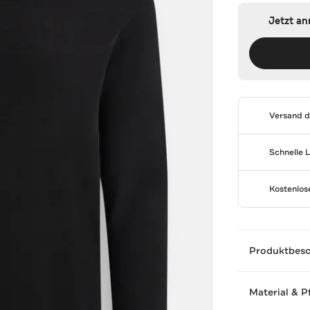
Jetzt a
Versand 
Schnelle 
Kostenlo
Produktbes
Material & P