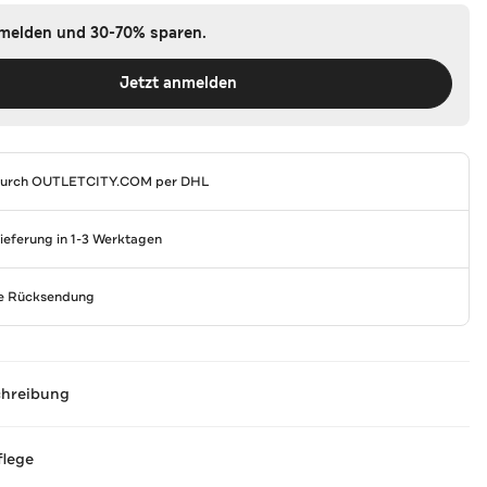
nmelden und 30-70% sparen.
Jetzt anmelden
durch
OUTLETCITY.COM
per DHL
Lieferung in 1-3 Werktagen
se Rücksendung
chreibung
flege