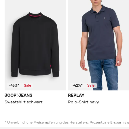
-45%*
Sale
-42%*
Sale
JOOP! JEANS
REPLAY
Sweatshirt schwarz
Polo-Shirt navy
* Unverbindliche Preisempfehlung des Herstellers. Prozentuale Ersparnis 