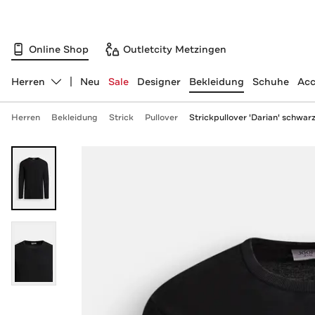
Online Shop
Outletcity Metzingen
Herren
Neu
Sale
Designer
Bekleidung
Schuhe
Acc
Abteilung ändern, ausgewählt:
Herren
Bekleidung
Strick
Pullover
Strickpullover 'Darian' schwar