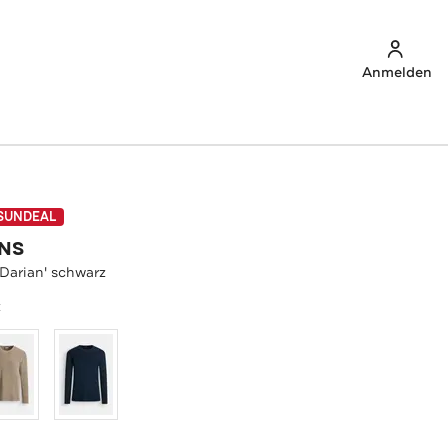
Anmelden
SUNDEAL
ANS
'Darian' schwarz
z