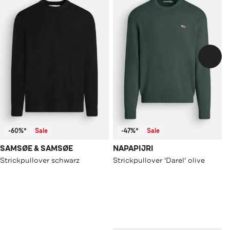
-60%*
Sale
-47%*
Sale
SAMSØE & SAMSØE
NAPAPIJRI
Strickpullover schwarz
Strickpullover 'Darel' olive