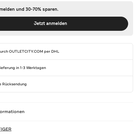
nmelden und 30-70% sparen.
Jetzt anmelden
durch
OUTLETCITY.COM
per DHL
Lieferung in 1-3 Werktagen
se Rücksendung
formationen
FIGER