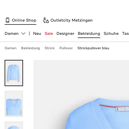
Online Shop
Outletcity Metzingen
Damen
Neu
Sale
Designer
Bekleidung
Schuhe
Ta
Abteilung ändern, ausgewählt:
Damen
Bekleidung
Strick
Pullover
Strickpullover blau