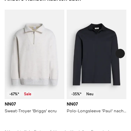
-67%*
Sale
-35%*
Neu
NN07
NN07
Sweat-Troyer 'Briggs' ecru
Polo-Longsleeve 'Paul' nachtblau