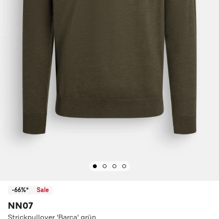
-66%*
Sale
NN07
Strickpullover 'Barca' grün