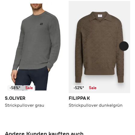
-58%*
Sale
-52%*
Sale
S.OLIVER
FILIPPA K
Strickpullover grau
Strickpullover dunkelgrün
Andere Kunden kauften auch