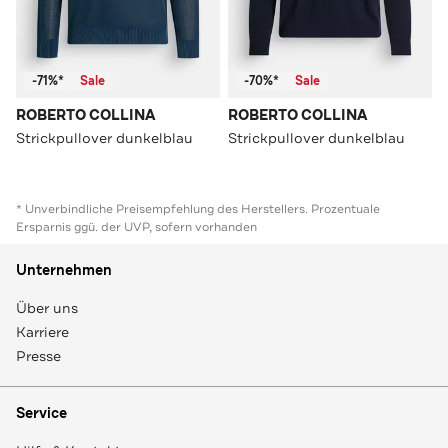
-71%*
Sale
-70%*
Sale
ROBERTO COLLINA
ROBERTO COLLINA
Strickpullover dunkelblau
Strickpullover dunkelblau
* Unverbindliche Preisempfehlung des Herstellers. Prozentuale
Ersparnis ggü. der UVP, sofern vorhanden
Unternehmen
Über uns
Karriere
Presse
Service