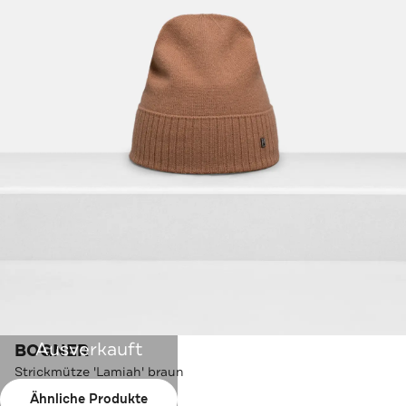
Ausverkauft
BOGNER
Strickmütze 'Lamiah' braun
Ähnliche Produkte
Farbe:
braun