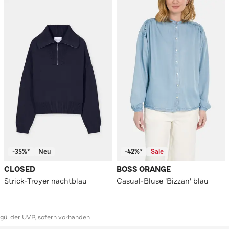
-35%*
Neu
-42%*
Sale
CLOSED
BOSS ORANGE
Strick-Troyer nachtblau
Casual-Bluse 'Bizzan' blau
ggü. der UVP, sofern vorhanden