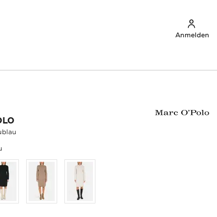
Anmelden
OLO
ublau
u