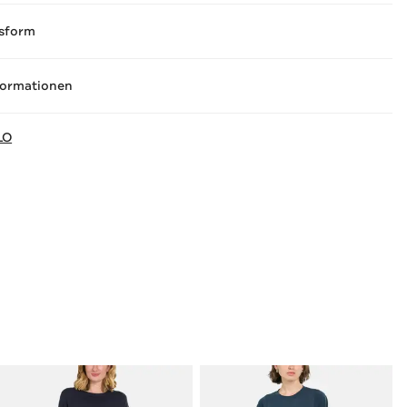
sform
formationen
LO