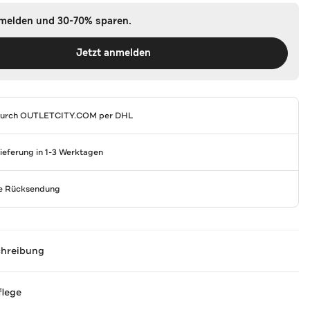
nmelden und 30-70% sparen.
Jetzt anmelden
durch
OUTLETCITY.COM
per DHL
Lieferung in 1-3 Werktagen
se Rücksendung
chreibung
flege