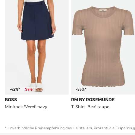
-42%*
Sale
-35%*
BOSS
RM BY ROSEMUNDE
Minirock 'Verci' navy
T-Shirt 'Bea' taupe
* Unverbindliche Preisempfehlung des Herstellers. Prozentuale Ersparnis 