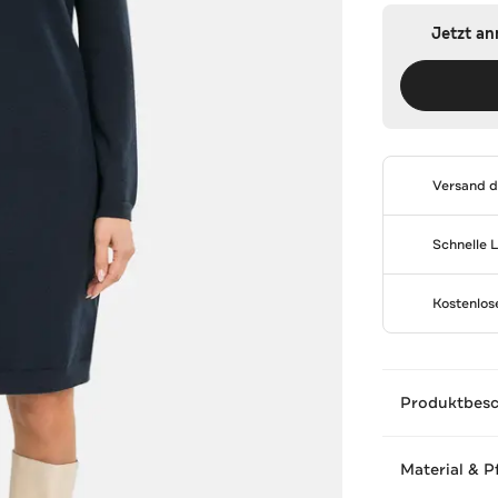
Jetzt a
Versand 
Schnelle 
Kostenlo
Produktbes
Material & P