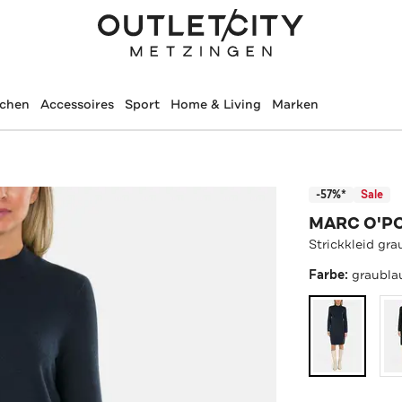
schen
Accessoires
Sport
Home & Living
Marken
-57%*
Sale
MARC O'P
Strickkleid gra
Farbe:
graubla