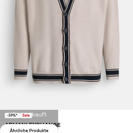
Ausverkauft
-59%*
Sale
ARMANI EXCHANGE
Ähnliche Produkte
Strickjacke zweifarbig