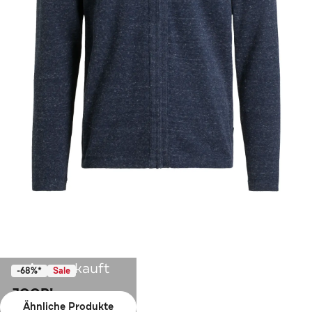
Ausverkauft
-68%*
Sale
JOOP!
Ähnliche Produkte
Strickjacke 'Pirmon' blau