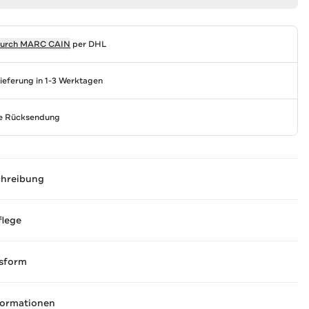
durch
MARC CAIN
per DHL
Lieferung in 1-3 Werktagen
se Rücksendung
chreibung
flege
sform
formationen