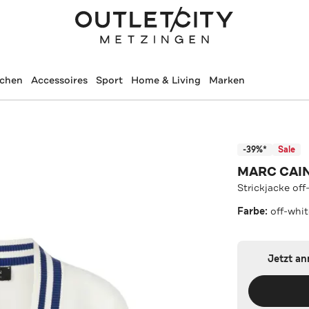
schen
Accessoires
Sport
Home & Living
Marken
-39%*
Sale
MARC CAI
Strickjacke off
Farbe:
off-whi
Jetzt a