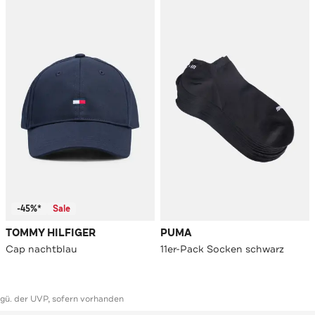
-45%*
Sale
TOMMY HILFIGER
PUMA
Cap nachtblau
11er-Pack Socken schwarz
ggü. der UVP, sofern vorhanden