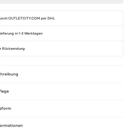
durch
OUTLETCITY.COM
per DHL
Lieferung in 1-3 Werktagen
se Rücksendung
chreibung
flege
sform
formationen