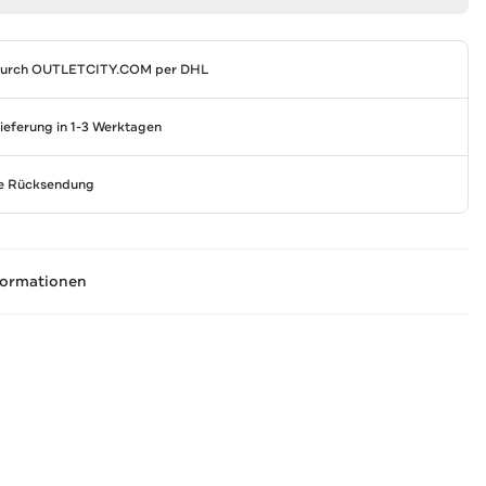
durch
OUTLETCITY.COM
per DHL
Lieferung in 1-3 Werktagen
se Rücksendung
formationen