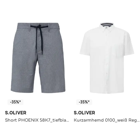
-35%*
-35%*
S.OLIVER
S.OLIVER
Short PHOENIX 58K7_tiefblau Tapered
Kurzarmhemd 0100_weiß Regular Fit