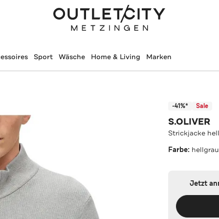
essoires
Sport
Wäsche
Home & Living
Marken
-41%*
Sale
S.OLIVER
Strickjacke hel
Farbe:
hellgra
Jetzt a