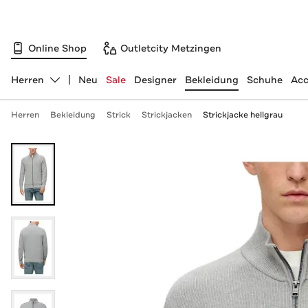
Online Shop
Outletcity Metzingen
Herren
Neu
Sale
Designer
Bekleidung
Schuhe
Acc
Abteilung ändern, ausgewählt:
Herren
Bekleidung
Strick
Strickjacken
Strickjacke hellgrau