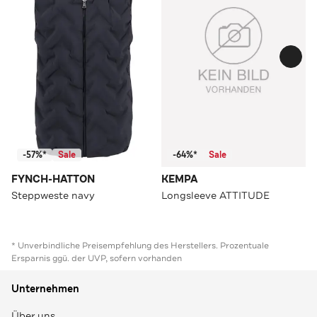
-57%*
Sale
-64%*
Sale
FYNCH-HATTON
KEMPA
Steppweste navy
Longsleeve ATTITUDE
* Unverbindliche Preisempfehlung des Herstellers. Prozentuale
Ersparnis ggü. der UVP, sofern vorhanden
Unternehmen
Über uns