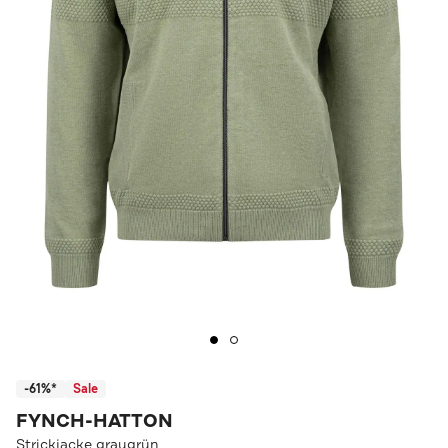
-61%*
Sale
FYNCH-HATTON
Strickjacke graugrün